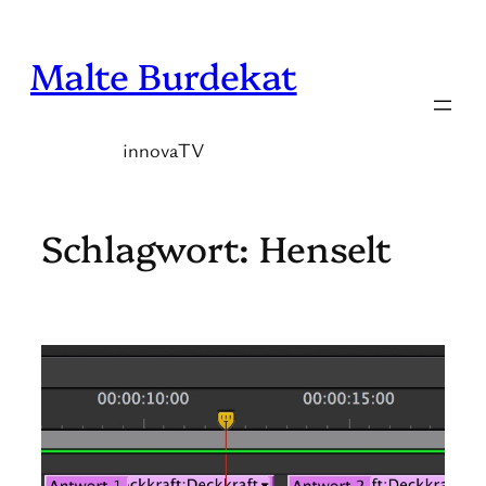
Zum
Inhalt
Malte Burdekat
springen
innovaTV
Schlagwort:
Henselt