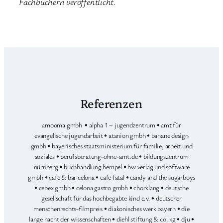
Fachbüchern veröffentlicht.
Referenzen
amooma gmbh • alpha 1 – jugendzentrum • amt für
evangelische jugendarbeit • atanion gmbh • banane design
gmbh • bayerisches staatsministerium für familie, arbeit und
soziales • berufsberatung-ohne-amt.de • bildungszentrum
nürnberg • buchhandlung hempel • bw verlag und software
gmbh • cafe & bar celona • cafe fatal • candy and the sugarboys
• cebex gmbh • celona gastro gmbh • chorklang • deutsche
gesellschaft für das hochbegabte kind e.v. • deutscher
menschenrechts-filmpreis • diakonisches werk bayern • die
lange nacht der wissenschaften • diehl stiftung & co. kg • dju •