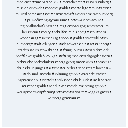
medienzentrum parabol e.v. • menschenrechtsbüro nürnberg •
mission einewelt • möderer gmbh • monte lago • muh tanten •
musical company • ndr • partnerschaftsverein charkiw nürnberg
• paul-pfinzing-gymnasium • peter-vischer-schule •
regionalbischof ansbach • religionspädagogisches zentrum
heilsbronn • rotary • schulforum nürnberg • schultheiss
wohnbau ag • siemens ag • sophist gmbh • stadtbibliothek
nürnberg • stadt erlangen • stadt schwabach • stadt nürnberg •
stadtmuseum schwabach • stiftung journalistenakademie dr.
hooffacker gmbh & co. kg • stiftung medienpädagogik bayern •
technische hochschule nürnberg georg simon ohm • theater an
der parkaue junges staatstheater berlin • topos team hochbau-,
stadt- und landschaftsplanung gmbh • verein deutscher
ingenieure e.v. • viertel x • volkshochschule südost im landkreis
münchen gmbh • ver.di • von mende marketing gmbh •
weisgerber weispfenning roth rechtsanwälte • wiggles gmbh •
wirsberg gymnasium