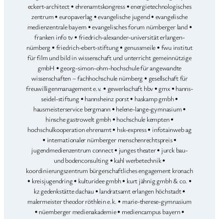
eckert-architect • ehrenamtskongress • energietechnologisches
zentrum • europaverlag • evangelische jugend • evangelische
medienzentrale bayern • evangelisches forum nürnberger land •
franken info tv • friedrich-alexander-universität erlangen-
nürnberg • friedrich-ebert-stiftung • genussmeile • fwu institut
für film und bild in wissenschaft und unterricht gemeinnützige
gmbH • georg-simon-ohm-hochschule für angewandte
wissenschaften – fachhochschule nürnberg • gesellschaft für
freuwilligenmanagement e.v. • gewerkschaft hbv • gmx • hanns-
seidel-stiftung • hannsheinz porst • haskamp gmbh •
hausmeisterservice bergmann • helene-lange-gymnasium •
hinsche gastrowelt gmbh • hochschule kempten •
hochschulkooperation ehrenamt • hsk-express • infotainweb ag
• internationaler nürnberger menschenrechtspreis •
jugendmedienzentrum connect • junges theater • jurck bau-
und bodenconsulting • kahl werbetechnik •
koordinierungszentrum bürgerschaftliches engagement kronach
• kreisjugendring • kulturidee gmbh • kurt jähnig gmbh & co. •
kz gedenkstätte dachau • landratsamt erlangen höchstadt •
malermeister theodor röthlein e.k. • marie-therese-gymnasium
• nüernberger medienakademie • mediencampus bayern •